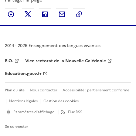
Partager sur Facebook
Partager sur Twitter
Partager sur LinkedIn
Partager par email
Copier dans le presse
2014 - 2026 Enseignement des langues vivantes
B.O.
Vice-rectorat de la Nouvelle-Calédonie
Education.gouv.fr
Plan du site
Nous contacter
Accessibilité : partiellement conforme
Mentions légales
Gestion des cookies
Paramètres d'affichage
Flux RSS
Se connecter