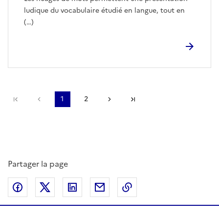
ludique du vocabulaire étudié en langue, tout en
(…)
Première page
page précédente
1
2
Page suivante
Dernière page
Partager la page
Partager sur Facebook
Partager sur Twitter
Partager sur LinkedIn
Partager par email
Copier dans le presse