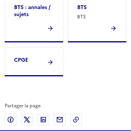
BTS : annales /
BTS
sujets
BTS
CPGE
Partager la page
Partager sur Facebook
Partager sur Twitter
Partager sur LinkedIn
Partager par email
Copier dans le presse