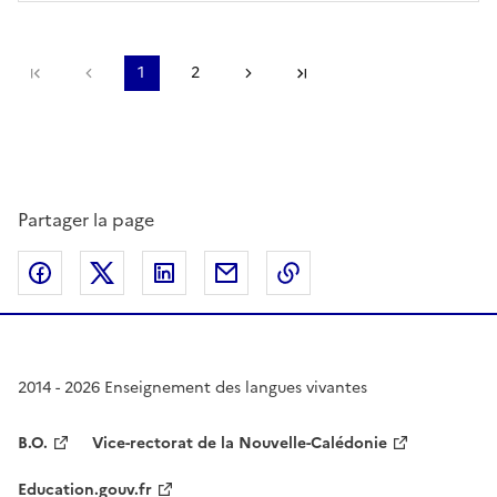
Première page
page précédente
1
2
Page suivante
Dernière page
Partager la page
Partager sur Facebook
Partager sur Twitter
Partager sur LinkedIn
Partager par email
Copier dans le presse
2014 - 2026 Enseignement des langues vivantes
B.O.
Vice-rectorat de la Nouvelle-Calédonie
Education.gouv.fr