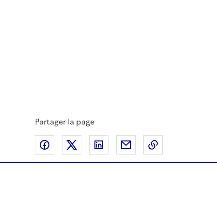
Partager la page
Partager sur Facebook
Partager sur Twitter
Partager sur LinkedIn
Partager par email
Copier dans le