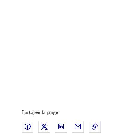
Partager la page
Partager sur Facebook
Partager sur Twitter
Partager sur LinkedIn
Partager par email
Copier dans le