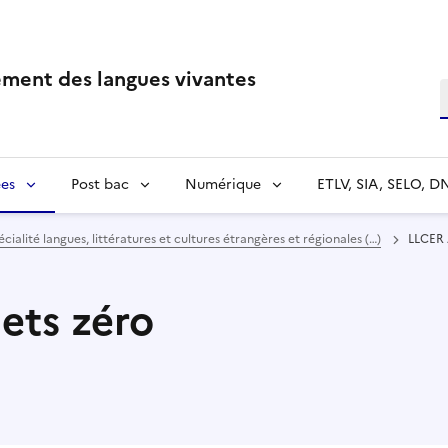
ment des langues vivantes
R
es
Post bac
Numérique
ETLV, SIA, SELO, D
écialité langues, littératures et cultures étrangères et régionales (…)
LLCER 
ets zéro