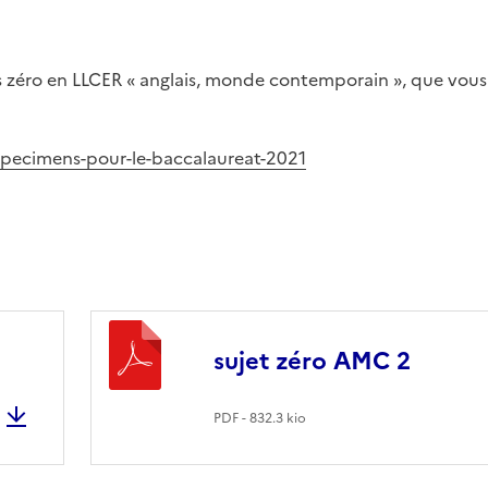
ets zéro en LLCER « anglais, monde contemporain », que vous
-specimens-pour-le-baccalaureat-2021
sujet zéro AMC 2
PDF - 832.3 kio