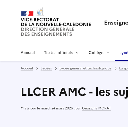
Enseigne
Accueil
Textes officiels
Collège
Lycé
Accueil
Lycées
Lycée général et technologique
La sp
LLCER AMC - les suj
Mis à jour le
mardi 24 mars 2026
,
par
Georgina MORAT