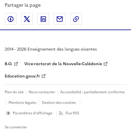
Partager la page
Partager sur Facebook
Partager sur Twitter
Partager sur LinkedIn
Partager par email
Copier dans le presse
2014 - 2026 Enseignement des langues vivantes
B.O.
Vice-rectorat de la Nouvelle-Calédonie
Education.gouv.fr
Plan du site
Nous contacter
Accessibilité : partiellement conforme
Mentions légales
Gestion des cookies
Paramètres d'affichage
Flux RSS
Se connecter