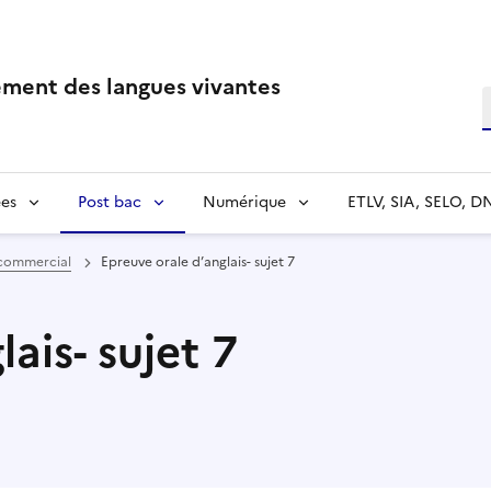
ment des langues vivantes
R
es
Post bac
Numérique
ETLV, SIA, SELO, D
commercial
Epreuve orale d’anglais- sujet 7
ais- sujet 7