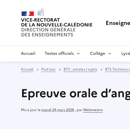
Enseigne
Accueil
Textes officiels
Collège
Lycé
Accueil
Post bac
BTS : annales / sujets
BTS Technico-
Epreuve orale d’angl
Mis à jour le
mardi 24 mars 2026
,
par
Webmestre