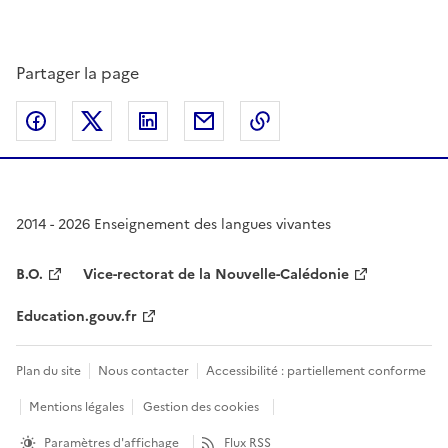
Partager la page
Partager sur Facebook
Partager sur Twitter
Partager sur LinkedIn
Partager par email
Copier dans le presse
2014 - 2026 Enseignement des langues vivantes
B.O.
Vice-rectorat de la Nouvelle-Calédonie
Education.gouv.fr
Plan du site
Nous contacter
Accessibilité : partiellement conforme
Mentions légales
Gestion des cookies
Paramètres d'affichage
Flux RSS