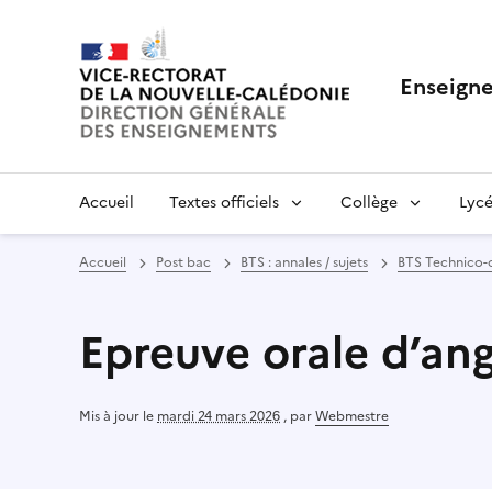
Enseigne
Accueil
Textes officiels
Collège
Lycé
Accueil
Post bac
BTS : annales / sujets
BTS Technico-
Epreuve orale d’angl
Mis à jour le
mardi 24 mars 2026
,
par
Webmestre