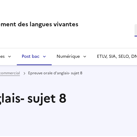
ment des langues vivantes
R
es
Post bac
Numérique
ETLV, SIA, SELO, D
commercial
Epreuve orale d’anglais- sujet 8
ais- sujet 8