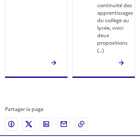
continuité des
apprentissages
du collège au
lycée, voici
deux
propositions
(…)
Partager la page
Partager sur Facebook
Partager sur Twitter
Partager sur LinkedIn
Partager par email
Copier dans le presse