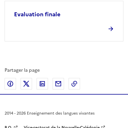
Evaluation finale
Partager la page
Partager sur Facebook
Partager sur Twitter
Partager sur LinkedIn
Partager par email
Copier dans le presse
2014 - 2026 Enseignement des langues vivantes
B.O.
Vice-rectorat de la Nouvelle-Calédonie