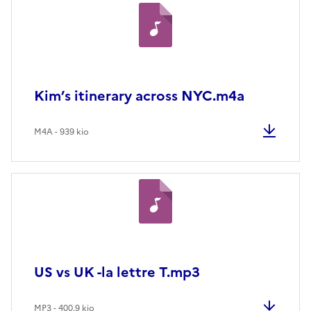
Kim’s itinerary across NYC.m4a
M4A - 939 kio
US vs UK -la lettre T.mp3
MP3 - 400.9 kio