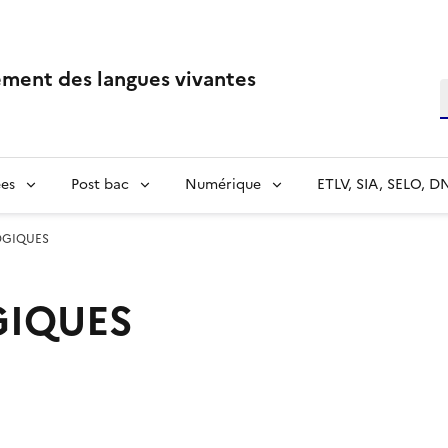
ment des langues vivantes
R
es
Post bac
Numérique
ETLV, SIA, SELO, D
OGIQUES
GIQUES