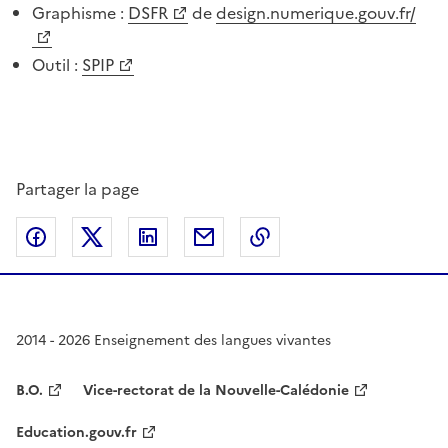
Graphisme :
DSFR
de
design.numerique.gouv.fr/
Outil :
SPIP
Partager la page
Partager sur Facebook
Partager sur Twitter
Partager sur LinkedIn
Partager par email
Copier dans le presse
2014 - 2026 Enseignement des langues vivantes
B.O.
Vice-rectorat de la Nouvelle-Calédonie
Education.gouv.fr