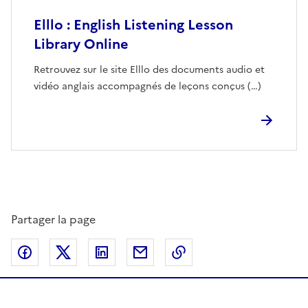
Elllo : English Listening Lesson
Library Online
Retrouvez sur le site Elllo des documents audio et
vidéo anglais accompagnés de leçons conçus (…)
Partager la page
Partager sur Facebook
Partager sur Twitter
Partager sur LinkedIn
Partager par email
Copier dans le presse