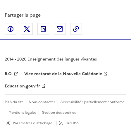
Partager la page
Partager sur Facebook
Partager sur Twitter
Partager sur LinkedIn
Partager par email
Copier dans le presse
2014 - 2026 Enseignement des langues vivantes
B.O.
Vice-rectorat de la Nouvelle-Calédonie
Education.gouv.fr
Plan du site
Nous contacter
Accessibilité : partiellement conforme
Mentions légales
Gestion des cookies
Paramètres d'affichage
Flux RSS