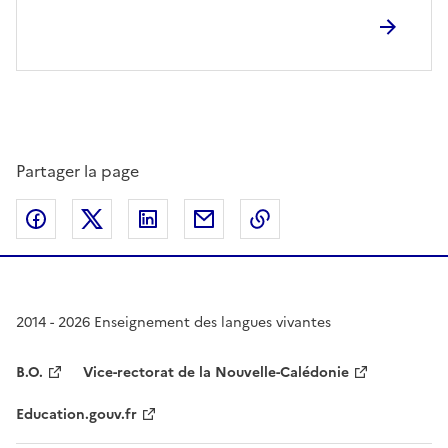
Partager la page
Partager sur Facebook
Partager sur Twitter
Partager sur LinkedIn
Partager par email
Copier dans le presse
2014 - 2026 Enseignement des langues vivantes
B.O.
Vice-rectorat de la Nouvelle-Calédonie
Education.gouv.fr