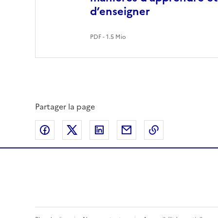
d’enseigner
PDF - 1.5 Mio
Partager la page
Partager sur Facebook
Partager sur Twitter
Partager sur LinkedIn
Partager par email
Copier dans le