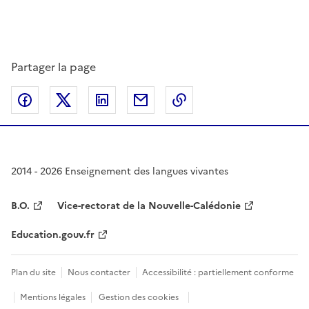
Partager la page
Partager sur Facebook
Partager sur Twitter
Partager sur LinkedIn
Partager par email
Copier dans le presse
2014 - 2026 Enseignement des langues vivantes
B.O.
Vice-rectorat de la Nouvelle-Calédonie
Education.gouv.fr
Plan du site
Nous contacter
Accessibilité : partiellement conforme
Mentions légales
Gestion des cookies