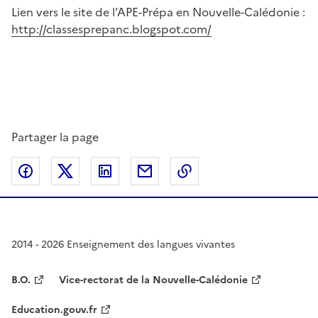
Lien vers le site de l’APE-Prépa en Nouvelle-Calédonie :
http://classesprepanc.blogspot.com/
Partager la page
Partager sur Facebook
Partager sur Twitter
Partager sur LinkedIn
Partager par email
Copier dans le presse
2014 - 2026 Enseignement des langues vivantes
B.O.
Vice-rectorat de la Nouvelle-Calédonie
Education.gouv.fr