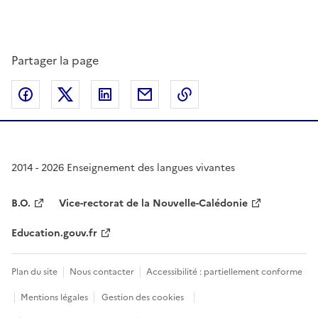
Partager la page
Partager sur Facebook
Partager sur Twitter
Partager sur LinkedIn
Partager par email
Copier dans le presse
2014 - 2026 Enseignement des langues vivantes
B.O.
Vice-rectorat de la Nouvelle-Calédonie
Education.gouv.fr
Plan du site
Nous contacter
Accessibilité : partiellement conforme
Mentions légales
Gestion des cookies