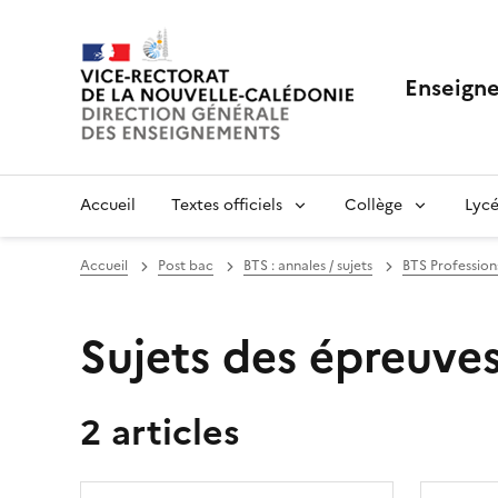
Enseigne
Accueil
Textes officiels
Collège
Lycé
Accueil
Post bac
BTS : annales / sujets
BTS Profession
Sujets des épreuves
2 articles