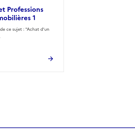
et Professions
obilières 1
 de ce sujet : "Achat d’un
.
 presse-papier