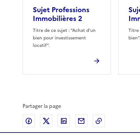
Sujet Professions
Suj
Immobilières 2
Imm
Titre de ce sujet : "Achat d’un
Titre
bien pour investissement
bien"
locatif".
Partager la page
Partager sur Facebook
Partager sur Twitter
Partager sur LinkedIn
Partager par email
Copier dans le