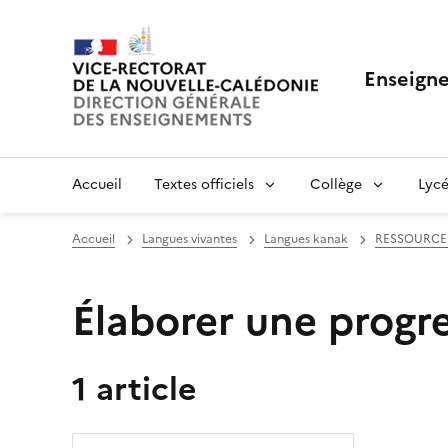
Enseigne
Accueil
Textes officiels
Collège
Lycé
Accueil
Langues vivantes
Langues kanak
RESSOURCE
Élaborer une progr
1 article