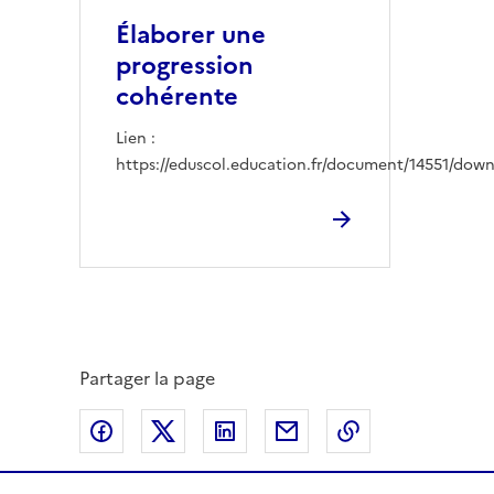
Élaborer une
progression
cohérente
Lien :
https://eduscol.education.fr/document/14551/dow
Partager la page
Partager sur Facebook
Partager sur Twitter
Partager sur LinkedIn
Partager par email
Copier dans le