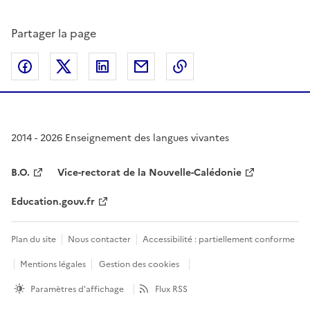
Partager la page
Partager sur Facebook
Partager sur Twitter
Partager sur LinkedIn
Partager par email
Copier dans le presse
2014 - 2026 Enseignement des langues vivantes
B.O.
Vice-rectorat de la Nouvelle-Calédonie
Education.gouv.fr
Plan du site
Nous contacter
Accessibilité : partiellement conforme
Mentions légales
Gestion des cookies
Paramètres d'affichage
Flux RSS