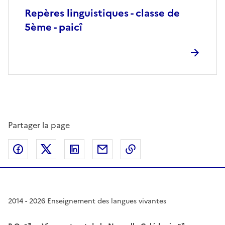
Repères linguistiques - classe de
5ème - paicî
Partager la page
Partager sur Facebook
Partager sur Twitter
Partager sur LinkedIn
Partager par email
Copier dans le presse
2014 - 2026 Enseignement des langues vivantes