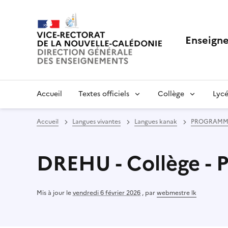
Enseigne
Accueil
Textes officiels
Collège
Lycé
Accueil
Langues vivantes
Langues kanak
PROGRAMME
DREHU - Collège -
Mis à jour le
vendredi 6 février 2026
,
par
webmestre lk