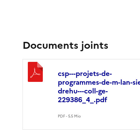
Documents joints
csp---projets-de-
programmes-de-m-lan-si
drehu---coll-ge-
229386_4_.pdf
PDF - 5.5 Mio